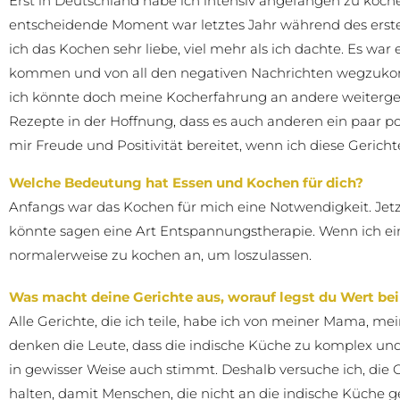
Erst in Deutschland habe ich intensiv angefangen zu koch
entscheidende Moment war letztes Jahr während des erste
ich das Kochen sehr liebe, viel mehr als ich dachte. Es war
kommen und von all den negativen Nachrichten wegzukomm
ich könnte doch meine Kocherfahrung an andere weitergeb
Rezepte in der Hoffnung, dass es auch anderen ein paar po
mir Freude und Positivität bereitet, wenn ich diese Gerich
Welche Bedeutung hat Essen und Kochen für dich?
Anfangs war das Kochen für mich eine Notwendigkeit. Jetz
könnte sagen eine Art Entspannungstherapie. Wenn ich ein
normalerweise zu kochen an, um loszulassen.
Was macht deine Gerichte aus, worauf legst du Wert b
Alle Gerichte, die ich teile, habe ich von meiner Mama, m
denken die Leute, dass die indische Küche zu komplex und
in gewisser Weise auch stimmt. Deshalb versuche ich, die 
halten, damit Menschen, die nicht an die indische Küche g