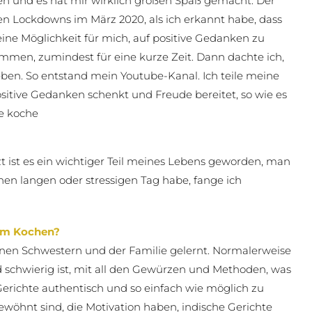
en und es hat mir wirklich großen Spaß gemacht. Der
n Lockdowns im März 2020, als ich erkannt habe, dass
 eine Möglichkeit für mich, auf positive Gedanken zu
en, zumindest für eine kurze Zeit. Dann dachte ich,
en. So entstand mein Youtube-Kanal. Ich teile meine
sitive Gedanken schenkt und Freude bereitet, so wie es
te koche
t ist es ein wichtiger Teil meines Lebens geworden, man
en langen oder stressigen Tag habe, fange ich
eim Kochen?
einen Schwestern und der Familie gelernt. Normalerweise
 schwierig ist, mit all den Gewürzen und Methoden, was
Gerichte authentisch und so einfach wie möglich zu
ewöhnt sind, die Motivation haben, indische Gerichte