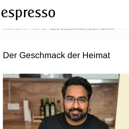
Zum
Inhalt
springen
STARTSEITE
»
PEOPLE
»
DER GESCHMACK DER HEIMAT
Der Geschmack der Heimat