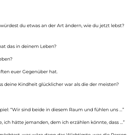
 würdest du etwas an der Art ändern, wie du jetzt lebst?
 hat das in deinem Leben?
Leben?
aften euer Gegenüber hat.
ss deine Kindheit glücklicher war als die der meisten?
piel: “Wir sind beide in diesem Raum und fühlen uns …”
e, ich hätte jemanden, dem ich erzählen könnte, dass …”
öchtest, was wäre dann das Wichtigste, was die Person