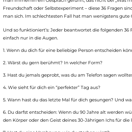
man immerhin ein Gespräch geführt, das nicht bei „Was ma
Freundschaft oder Selbstexperiment – diese 36 Fragen sind 
man sich. Im schlechtesten Fall hat man wenigstens gute 
Und so funktioniert’s: Jeder beantwortet die folgenden 36
einfach nur in die Augen.
1. Wenn du dich für eine beliebige Person entscheiden kön
2. Wärst du gern berühmt? In welcher Form?
3. Hast du jemals geprobt, was du am Telefon sagen woll
4. Wie sieht für dich ein “perfekter” Tag aus?
5. Wann hast du das letzte Mal für dich gesungen? Und w
6. Du darfst entscheiden: Wenn du 90 Jahre alt werden w
den Körper oder den Geist deines 30-Jährigen Ichs für die