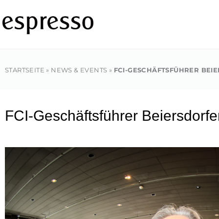
Zum
Inhalt
springen
STARTSEITE
»
NEWS & EVENTS
»
FCI-GESCHÄFTSFÜHRER BEI
FCI-Geschäftsführer Beiersdorf