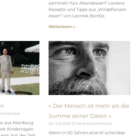
sammeln fürs Abendessen? Leckere
Rezepte und Tipps aus „Wildpflanzen
essen“ von Leoniek Bontje.
Weiterlesen »
en
» Der Mensch ist mehr als die
ommentare
Summe seiner Daten «
es aus Mainburg
24. Juli 2026
Keine Kommentare
eit Kindertagen.
Wenn in 50 Jahren eine KI scheinbar
erst mit der Zeit.