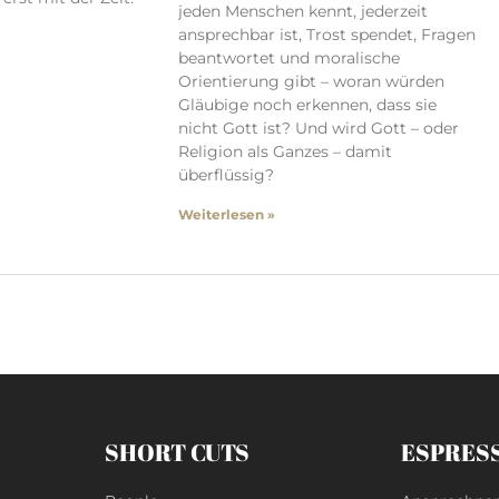
jeden Menschen kennt, jederzeit
ansprechbar ist, Trost spendet, Fragen
beantwortet und moralische
Orientierung gibt – woran würden
Gläubige noch erkennen, dass sie
nicht Gott ist? Und wird Gott – oder
Religion als Ganzes – damit
überflüssig?
Weiterlesen »
SHORT CUTS
ESPRES