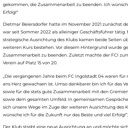
gekommen, die Zusammenarbeit zu beenden. Ich wünsche Di
Erfolg!“
Dietmar Beiersdorfer hatte im November 2021 zunächst d
war seit Sommer 2022 als alleiniger Geschäftsführer tätig
strategische Ausrichtung des Klubs kamen beide Seiten üb
weiteren Kurs bestehen. Vor diesem Hintergrund wurde gem
Zusammenarbeit zu beenden. Zuletzt machte der FCI zumei
Verein auf Platz 15 von 20.
„Die vergangenen Jahre beim FC Ingolstadt 04 waren für m
ans Herz gewachsen ist. Umso dankbarer bin ich für das Ver
sowie für die stets gute Zusammenarbeit mit den Gremien
sowie dem gesamten Umfeld. In gemeinsamen Gesprächen
sich unsere Wege im Zuge der weiteren Ausrichtung des 
wünsche ich für die Zukunft nur das Beste und viel Erfolg!“
Der Klub strebt eine neue Ausrichtung an und möchte sich