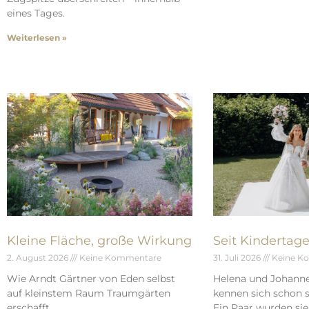
eines Tages.
Weiterlesen »
Kleine Fläche, große Wirkung
Seit Kindertag
2. August 2026
Keine Kommentare
31. Juli 2026
Keine K
Wie Arndt Gärtner von Eden selbst
Helena und Johann
auf kleinstem Raum Traumgärten
kennen sich schon s
erschafft.
Ein Paar wurden sie 