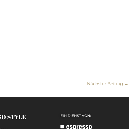
Nächster Beitrag
→
SO STYLE
EIN DIENST VON: