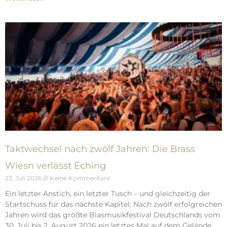
Taktwechsel nach zwölf Jahren: Die Brass
Wiesn verlässt Eching
23. Juli 2026
Keine Kommentare
Ein letzter Anstich, ein letzter Tusch – und gleichzeitig der
Startschuss für das nächste Kapitel: Nach zwölf erfolgreichen
Jahren wird das größte Blasmusikfestival Deutschlands vom
30. Juli bis 2. August 2026 ein letztes Mal auf dem Gelände