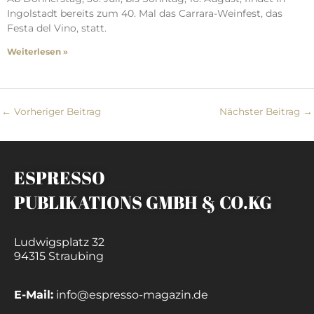
Ingolstadt bereits zum 40. Mal das Carrara-Weinfest, das
Festa del Vino, statt.
Weiterlesen »
←
Vorheriger Beitrag
Nächster Beitrag
→
ESPRESSO
PUBLIKATIONS GMBH & CO.KG
Ludwigsplatz 32
94315 Straubing
E-Mail:
info@espresso-magazin.de