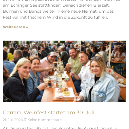
am Echinger See stattfinden. Danach ziehen Bierzelt,
Bühnen und Bands weiter in eine neue Heimat, um das
Festival mit frischem Wind in die Zukunft zu führen.
Weiterlesen »
Carrara-Weinfest startet am 30. Juli
21. Juli 2026
Keine Kommentare
Ab Donnerstag, 30. Juli, bis Sonntag, 16. August, findet in