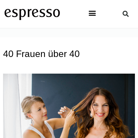
Zum
Inhalt
springen
STARTSEITE
»
TOPSTORY
»
40 FRAUEN ÜBER 40
40 Frauen über 40