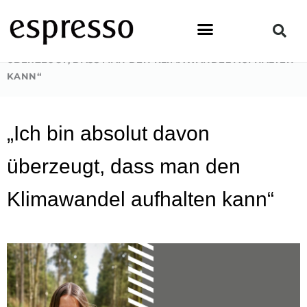
Zum
Inhalt
springen
STARTSEITE
»
TOPSTORY
»
„ICH BIN ABSOLUT DAVON
ÜBERZEUGT, DASS MAN DEN KLIMAWANDEL AUFHALTEN
KANN“
„Ich bin absolut davon
überzeugt, dass man den
Klimawandel aufhalten kann“