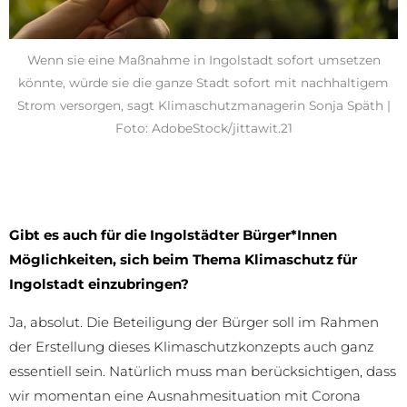
Wenn sie eine Maßnahme in Ingolstadt sofort umsetzen
könnte, würde sie die ganze Stadt sofort mit nachhaltigem
Strom versorgen, sagt Klimaschutzmanagerin Sonja Späth |
Foto: AdobeStock/jittawit.21
Gibt es auch für die Ingolstädter Bürger*Innen
Möglichkeiten, sich beim Thema Klimaschutz für
Ingolstadt einzubringen?
Ja, absolut. Die Beteiligung der Bürger soll im Rahmen
der Erstellung dieses Klimaschutzkonzepts auch ganz
essentiell sein. Natürlich muss man berücksichtigen, dass
wir momentan eine Ausnahmesituation mit Corona