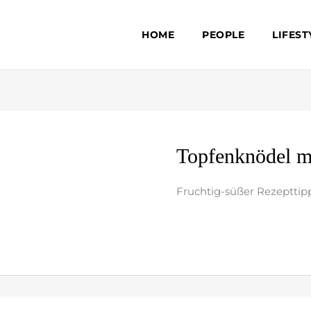
HOME
PEOPLE
LIFEST
Topfenknödel
Topfenknödel m
mit
Aprikosen-
Fruchtig-süßer Rezepttip
Marzipan-
weiterlesen »
Füllung