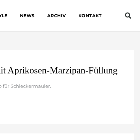
YLE
NEWS
ARCHIV
KONTAKT
it Aprikosen-Marzipan-Füllung
p für Schleckermäuler.