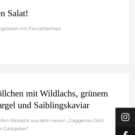
n Salat!
rgelsalat mit Pancettachips
llchen mit Wildlachs, grünem
gel und Saiblingskaviar
kofen-Rezepte aus dem neuen „Gaggenau DAS
 Gastgeber“.