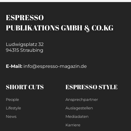
ESPRESSO
PUBLIKATIONS GMBH & CO.KG
Ludwigsplatz 32
94315 Straubing
E-Mail:
info@espresso-magazin.de
SHORT CUTS
ESPRESSO STYLE
People
Ansprechpartner
Lifestyle
Auslagestellen
News
Mediadaten
Karriere