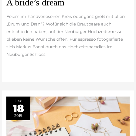
A bride’s dream
bride’s
dream
Feiern im handverlesenen Kreis oder ganz groß mit allem
„Drum und Dran“? Wofür sich die Brautpaare auch
entschieden haben, auf der Neuburger Hochzeitsmesse
blieben keine Wünsche offen. Für espresso fotografierte
sich Markus Banai durch das Hochzeitsparadies im
Neuburger Schloss.
weiterlesen »
Dez.
18
2019