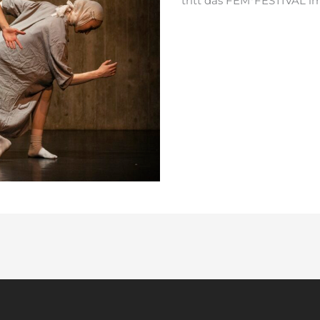
tritt das FEM*FESTIVAL im
weiterlesen »