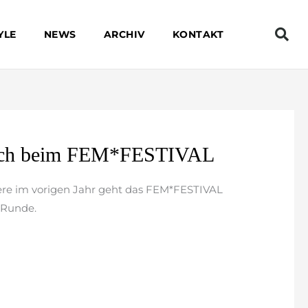
YLE
NEWS
ARCHIV
KONTAKT
euch beim FEM*FESTIVAL
ere im vorigen Jahr geht das FEM*FESTIVAL
e Runde.