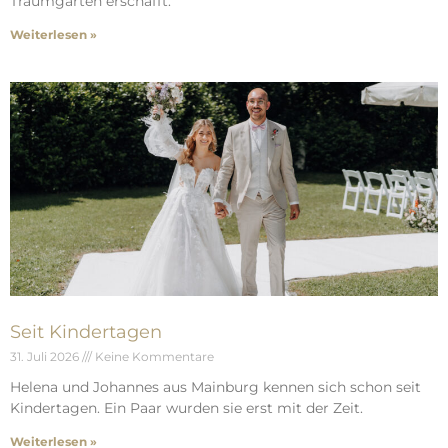
Traumgärten erschafft.
Weiterlesen »
Seit Kindertagen
31. Juli 2026
Keine Kommentare
Helena und Johannes aus Mainburg kennen sich schon seit
Kindertagen. Ein Paar wurden sie erst mit der Zeit.
Weiterlesen »