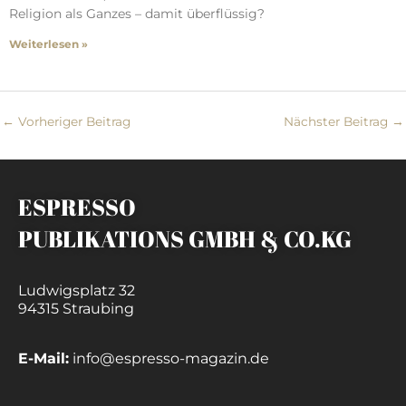
Religion als Ganzes – damit überflüssig?
Weiterlesen »
←
Vorheriger Beitrag
Nächster Beitrag
→
ESPRESSO
PUBLIKATIONS GMBH & CO.KG
Ludwigsplatz 32
94315 Straubing
E-Mail:
info@espresso-magazin.de