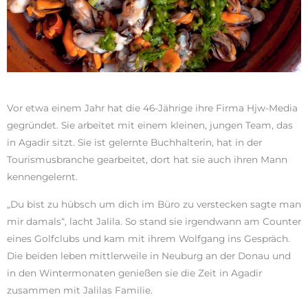
Vor etwa einem Jahr hat die 46-Jährige ihre Firma Hjw-Media
gegründet. Sie arbeitet mit einem kleinen, jungen Team, das
in Agadir sitzt. Sie ist gelernte Buchhalterin, hat in der
Tourismusbranche gearbeitet, dort hat sie auch ihren Mann
kennengelernt.
„Du bist zu hübsch um dich im Büro zu verstecken sagte man
mir damals“, lacht Jalila. So stand sie irgendwann am Counter
eines Golfclubs und kam mit ihrem Wolfgang ins Gespräch.
Die beiden leben mittlerweile in Neuburg an der Donau und
in den Wintermonaten genießen sie die Zeit in Agadir
zusammen mit Jalilas Familie.