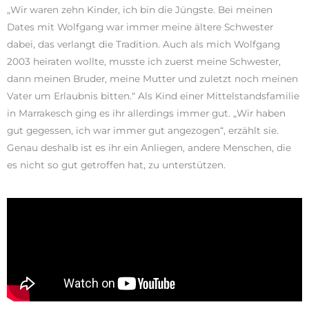
„Wir waren zehn Kinder, ich bin die Jüngste. Bei meinen
Dates mit Wolfgang war immer meine ältere Schwester
dabei, das verlangt die Tradition. Auch als mich Wolfgang
2003 heiraten wollte, musste ich zuerst meine Schwester,
dann meinen Bruder, meine Mutter und zuletzt noch meinen
Vater um Erlaubnis bitten.“ Als Kind einer Mittelstandsfamilie
in Marrakesch ging es ihr allerdings immer gut. „Wir haben
gut gegessen, ich war immer gut angezogen“, erzählt sie.
Genau deshalb ist es ihr ein Anliegen, andere Menschen, die
es nicht so gut getroffen hat, zu unterstützen.