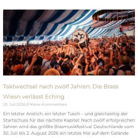
Taktwechsel nach zwölf Jahren: Die Brass
Wiesn verlässt Eching
23. Juli 2026
Keine Kommentare
Ein letzter Anstich, ein letzter Tusch – und gleichzeitig der
Startschuss für das nächste Kapitel: Nach zwölf erfolgreichen
Jahren wird das größte Blasmusikfestival Deutschlands vom
30. Juli bis 2. August 2026 ein letztes Mal auf dem Gelände