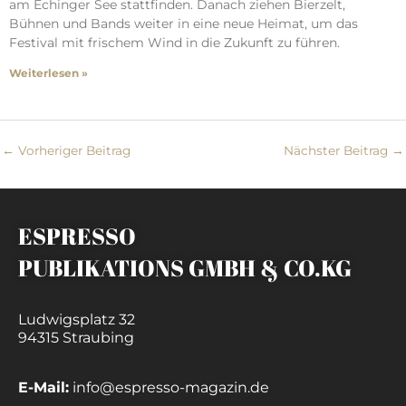
am Echinger See stattfinden. Danach ziehen Bierzelt,
Bühnen und Bands weiter in eine neue Heimat, um das
Festival mit frischem Wind in die Zukunft zu führen.
Weiterlesen »
←
Vorheriger Beitrag
Nächster Beitrag
→
ESPRESSO
PUBLIKATIONS GMBH & CO.KG
Ludwigsplatz 32
94315 Straubing
E-Mail:
info@espresso-magazin.de