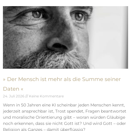
» Der Mensch ist mehr als die Summe seiner
Daten «
24. Juli 2026
Keine Kommentare
Wenn in 50 Jahren eine KI scheinbar jeden Menschen kennt,
jederzeit ansprechbar ist, Trost spendet, Fragen beantwortet
und moralische Orientierung gibt – woran würden Gläubige
noch erkennen, dass sie nicht Gott ist? Und wird Gott – oder
Religion als Ganzes – damit überflüssig?