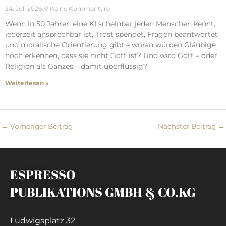
24. Juli 2026
Keine Kommentare
Wenn in 50 Jahren eine KI scheinbar jeden Menschen kennt,
jederzeit ansprechbar ist, Trost spendet, Fragen beantwortet
und moralische Orientierung gibt – woran würden Gläubige
noch erkennen, dass sie nicht Gott ist? Und wird Gott – oder
Religion als Ganzes – damit überflüssig?
Weiterlesen »
←
Vorheriger Beitrag
Nächster Beitrag
→
ESPRESSO
PUBLIKATIONS GMBH & CO.KG
Ludwigsplatz 32