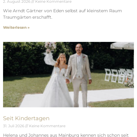
2. August 2026
Keine Kommentare
Wie Arndt Gärtner von Eden selbst auf kleinstem Raum
Traumgärten erschafft.
Weiterlesen »
Seit Kindertagen
31. Juli 2026
Keine Kommentare
Helena und Johannes aus Mainburg kennen sich schon seit