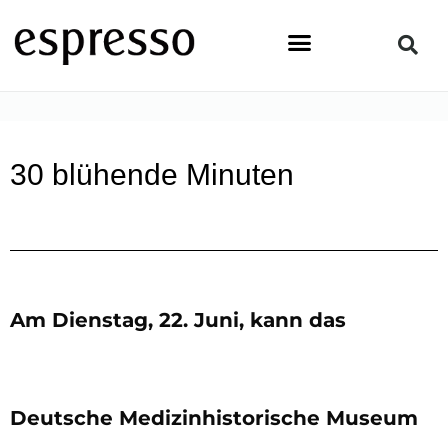
Zum
Inhalt
springen
STARTSEITE
»
NEWS & EVENTS
»
30 BLÜHENDE MINUTEN
30 blühende Minuten
Am Dienstag, 22. Juni, kann das
Deutsche Medizinhistorische Museum