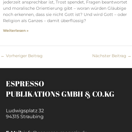
jederzeit ansprechbar ist, Trost spendet, Fragen beantwortet
und moralische Orientierung gibt – woran würden Gläubige
noch erkennen, dass sie nicht Gott ist? Und wird Gott – oder
Religion als Ganzes – damit überflüssig?
Weiterlesen »
←
Vorheriger Beitrag
Nächster Beitrag
→
ESPRESSO
PUBLIKATIONS GMBH & CO.KG
Ludwigsplatz 32
94315 Straubing