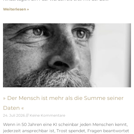
Weiterlesen »
» Der Mensch ist mehr als die Summe seiner
Daten «
24. Juli 2026
Keine Kommentare
Wenn in 50 Jahren eine KI scheinbar jeden Menschen kennt,
jederzeit ansprechbar ist, Trost spendet, Fragen beantwortet