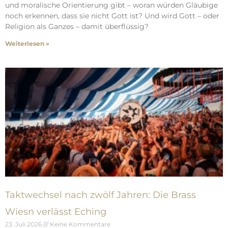
und moralische Orientierung gibt – woran würden Gläubige
noch erkennen, dass sie nicht Gott ist? Und wird Gott – oder
Religion als Ganzes – damit überflüssig?
Weiterlesen »
Taktwechsel nach zwölf Jahren: Die Brass
Wiesn verlässt Eching
23. Juli 2026
Keine Kommentare