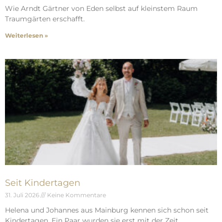
Wie Arndt Gärtner von Eden selbst auf kleinstem Raum
Traumgärten erschafft.
Weiterlesen »
Seit Kindertagen
31. Juli 2026
Keine Kommentare
Helena und Johannes aus Mainburg kennen sich schon seit
Kindertagen. Ein Paar wurden sie erst mit der Zeit.