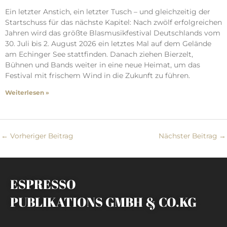
Ein letzter Anstich, ein letzter Tusch – und gleichzeitig der
Startschuss für das nächste Kapitel: Nach zwölf erfolgreichen
Jahren wird das größte Blasmusikfestival Deutschlands vom
30. Juli bis 2. August 2026 ein letztes Mal auf dem Gelände
am Echinger See stattfinden. Danach ziehen Bierzelt,
Bühnen und Bands weiter in eine neue Heimat, um das
Festival mit frischem Wind in die Zukunft zu führen.
Weiterlesen »
←
Vorheriger Beitrag
Nächster Beitrag
→
ESPRESSO
PUBLIKATIONS GMBH & CO.KG