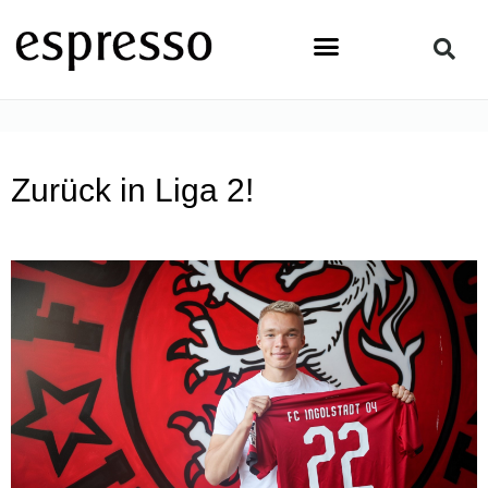
Zum
Inhalt
springen
STARTSEITE
»
TOPSTORY
»
ZURÜCK IN LIGA 2!
Zurück in Liga 2!