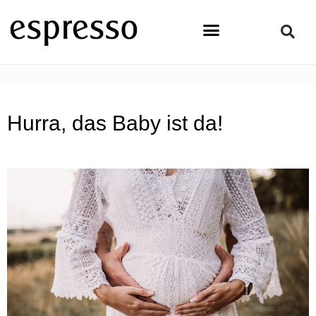
Zum
Inhalt
springen
STARTSEITE
»
TOPSTORY
»
HURRA, DAS BABY IST DA!
Hurra, das Baby ist da!