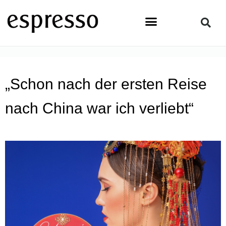
Zum
Inhalt
springen
STARTSEITE
»
TOPSTORY
»
„SCHON NACH DER ERSTEN
REISE NACH CHINA WAR ICH VERLIEBT“
„Schon nach der ersten Reise
nach China war ich verliebt“