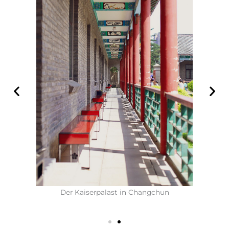
chun
Der Kaiserpalast in Changchun
Der