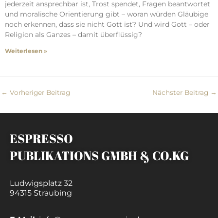
jederzeit ansprechbar ist, Trost spendet, Fragen beantwortet
und moralische Orientierung gibt – woran würden Gläubige
noch erkennen, dass sie nicht Gott ist? Und wird Gott – oder
Religion als Ganzes – damit überflüssig?
Weiterlesen »
←
Vorheriger Beitrag
Nächster Beitrag
→
ESPRESSO
PUBLIKATIONS GMBH & CO.KG
Ludwigsplatz 32
94315 Straubing