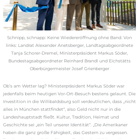
Schnipp, schnapp: Keine Wiedereröffnung ohne Band. Von
links: Landrat Alexander Anetsberger, Landtagsabgeordnete
Tanja Schorer-Dremel, Ministerpräsident Markus Söder,
Bundestagsabgeordneter Reinhard Brandl und Eichstätts
Oberbürgermeister Josef Grienberger
Ob’s am Wetter lag? Ministerpräsident Markus Söder war
jedenfalls beim heutigen Vor-Ort-Besuch bestens gelaunt. Die
Investition in die Willibaldsburg soll verdeutlichen, dass „nicht
alles in München stattfindet“, also Geld nicht nur in die
Landeshauptstadt fließt. Kultur, Tradition, Heimat und
Geschichte sei „ein Teil unserer Identität“. „Die Amerikaner
haben die ganz große Fähigkeit, das Gestern zu vergessen.