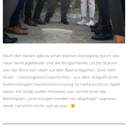
Nach den Reden gab es einen kleinen Rundgang durch das
neue Servicegebäude und die Burgschänke. Letzte Station
war der Blick von oben auf den Bastionsgarten. Dort hielt
Söder – Leistungskurs Geschichte – aus dem Stegreif einen
fünfminütigen Geschichtsmonolog. Er hatte sichtlich Spaß
daran. Als Söder außer Hörweite war, lachte einer der
Beteiligten: „Und morgen werden wir abgefragt“. espresso
verrät natürlich nicht, wer es war…