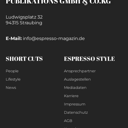
PUBLIKATIONS GMBH & CO.KG
Ludwigsplatz 32
94315 Straubing
E-Mail:
info@espresso-magazin.de
SHORT CUTS
ESPRESSO STYLE
People
Ansprechpartner
Lifestyle
Auslagestellen
News
Mediadaten
Karriere
Impressum
Datenschutz
AGB