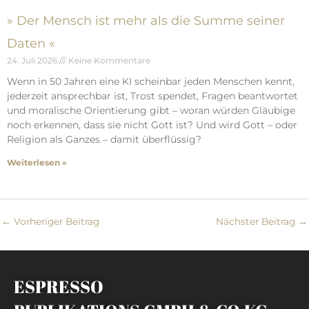
» Der Mensch ist mehr als die Summe seiner
Daten «
24. Juli 2026
Keine Kommentare
Wenn in 50 Jahren eine KI scheinbar jeden Menschen kennt,
jederzeit ansprechbar ist, Trost spendet, Fragen beantwortet
und moralische Orientierung gibt – woran würden Gläubige
noch erkennen, dass sie nicht Gott ist? Und wird Gott – oder
Religion als Ganzes – damit überflüssig?
Weiterlesen »
←
Vorheriger Beitrag
Nächster Beitrag
→
ESPRESSO