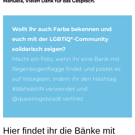
Manuela, Vielen Dank für das Gespräch.
Wollt ihr auch Farbe bekennen und
euch mit der LGBTiQ*-Community
solidarisch zeigen?
Macht ein Foto, wenn ihr eine Bank mit
Regenbogenflagge findet und postet es
auf Instagram, indem ihr den Hashtag
#IdahobitIN verwendet und
@queeringolstadt verlinkt
Hier findet ihr die Bänke mit