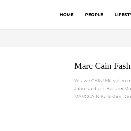
HOME
PEOPLE
LIFEST
Marc
Marc Cain Fash
Cain
Fashionshow
Yes, we CAIN! Mit vielen m
by
Jahreszeit ein. Bei drei 
isensi
MARCCAIN Kollektion, Gün
weiterlesen »