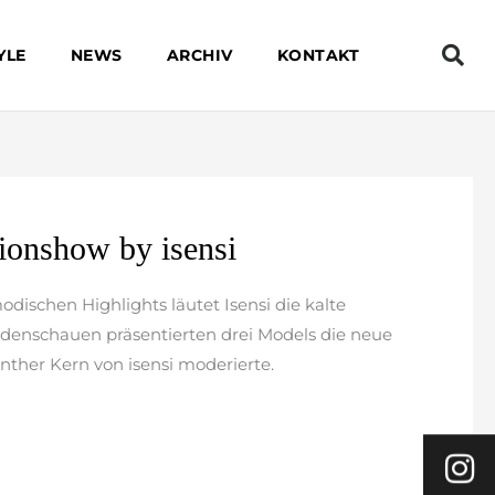
YLE
NEWS
ARCHIV
KONTAKT
ionshow by isensi
odischen Highlights läutet Isensi die kalte
Modenschauen präsentierten drei Models die neue
ther Kern von isensi moderierte.