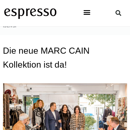
Zum
Inhalt
springen
STARTSEITE
»
LIFESTYLE
»
MARC CAIN FASHIONSHOW BY
ISENSI
Die neue MARC CAIN
Kollektion ist da!