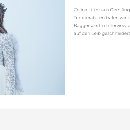
&
Prinzessin
Celina Litter aus Gerolfing
Temperaturen trafen wir 
Baggersee. Im Interview wi
auf den Leib geschneidert
weiterlesen »