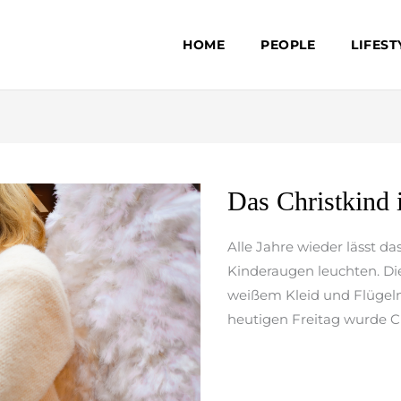
HOME
PEOPLE
LIFEST
Das
Das Christkind i
Christkind
ist
Alle Jahre wieder lässt da
da
Kinderaugen leuchten. Die
weißem Kleid und Flügeln
heutigen Freitag wurde Chr
weiterlesen »