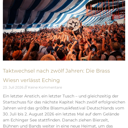
Taktwechsel nach zwölf Jahren: Die Brass
Wiesn verlässt Eching
23. Juli 2026
Keine Kommentare
Ein letzter Anstich, ein letzter Tusch – und gleichzeitig der
Startschuss für das nächste Kapitel: Nach zwölf erfolgreichen
Jahren wird das größte Blasmusikfestival Deutschlands vom
30. Juli bis 2. August 2026 ein letztes Mal auf dem Gelände
am Echinger See stattfinden. Danach ziehen Bierzelt,
Bühnen und Bands weiter in eine neue Heimat, um das