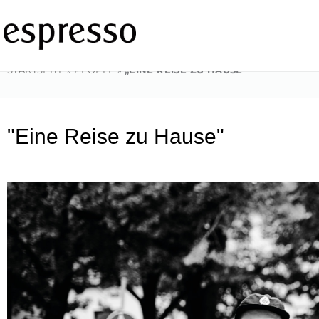
Zum
Inhalt
springen
STARTSEITE
»
PEOPLE
»
„EINE REISE ZU HAUSE“
"Eine Reise zu Hause"