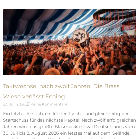
Taktwechsel nach zwölf Jahren: Die Brass
Wiesn verlässt Eching
23. Juli 2026
Keine Kommentare
Ein letzter Anstich, ein letzter Tusch – und gleichzeitig der
Startschuss für das nächste Kapitel: Nach zwölf erfolgreichen
Jahren wird das größte Blasmusikfestival Deutschlands vom
30. Juli bis 2. August 2026 ein letztes Mal auf dem Gelände