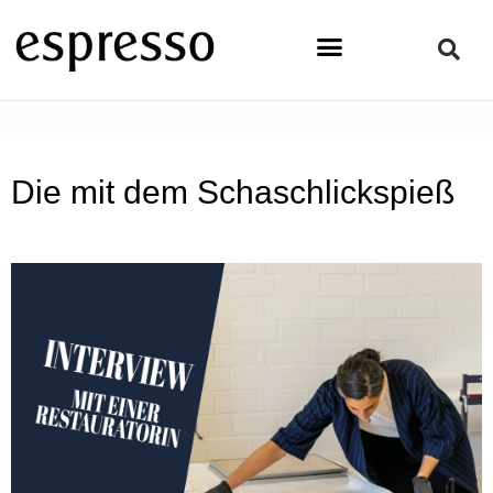
Zum
Inhalt
springen
STARTSEITE
»
PEOPLE
»
DIE MIT DEM SCHASCHLICKSPIESS
Die mit dem Schaschlickspieß