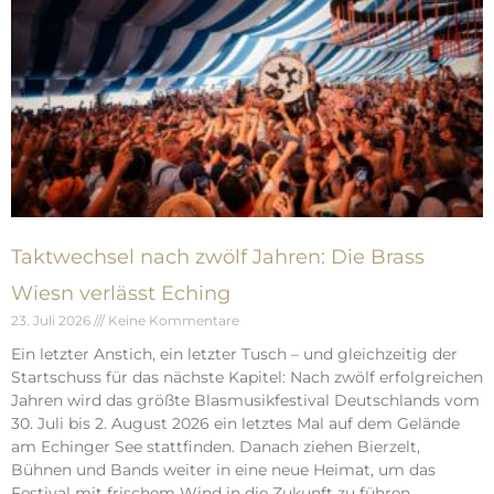
Taktwechsel nach zwölf Jahren: Die Brass
Wiesn verlässt Eching
23. Juli 2026
Keine Kommentare
Ein letzter Anstich, ein letzter Tusch – und gleichzeitig der
Startschuss für das nächste Kapitel: Nach zwölf erfolgreichen
Jahren wird das größte Blasmusikfestival Deutschlands vom
30. Juli bis 2. August 2026 ein letztes Mal auf dem Gelände
am Echinger See stattfinden. Danach ziehen Bierzelt,
Bühnen und Bands weiter in eine neue Heimat, um das
Festival mit frischem Wind in die Zukunft zu führen.