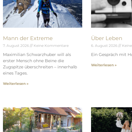
Mann der Extreme
Über Leben
7. August 2026
Keine Kommentare
6. August 2026
Kein
Maximilian Schwarzhuber will als
Ein Gespräch mit Hu
erster Mensch ohne Beine die
Weiterlesen »
Zugspitze überschreiten – innerhalb
eines Tages.
Weiterlesen »