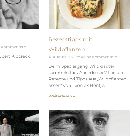
Rezepttipps mit
e Kommentare
Wildpflanzen
bert Klotzeck.
4. August 2026
Keine Kommentare
Beim Spaziergang Wildkräuter
sammeln fürs Abendessen? Leckere
Rezepte und Tipps aus „Wildpflanzen
essen“ von Leoniek Bontje.
Weiterlesen »