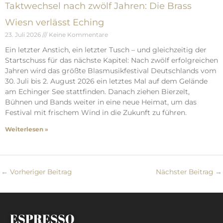
Taktwechsel nach zwölf Jahren: Die Brass
Wiesn verlässt Eching
23. Juli 2026
Keine Kommentare
Ein letzter Anstich, ein letzter Tusch – und gleichzeitig der
Startschuss für das nächste Kapitel: Nach zwölf erfolgreichen
Jahren wird das größte Blasmusikfestival Deutschlands vom
30. Juli bis 2. August 2026 ein letztes Mal auf dem Gelände
am Echinger See stattfinden. Danach ziehen Bierzelt,
Bühnen und Bands weiter in eine neue Heimat, um das
Festival mit frischem Wind in die Zukunft zu führen.
Weiterlesen »
←
Vorheriger Beitrag
Nächster Beitrag
→
ESPRESSO