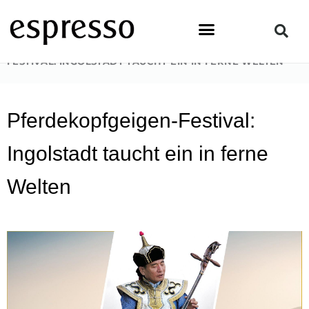
Zum
Inhalt
springen
STARTSEITE
»
NEWS & EVENTS
»
PFERDEKOPFGEIGEN-
FESTIVAL: INGOLSTADT TAUCHT EIN IN FERNE WELTEN
Pferdekopfgeigen-Festival:
Ingolstadt taucht ein in ferne
Welten