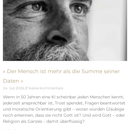
» Der Mensch ist mehr als die Summe seiner
Daten «
24. Juli 2026
Keine Kommentare
Wenn in 50 Jahren eine KI scheinbar jeden Menschen kennt,
jederzeit ansprechbar ist, Trost spendet, Fragen beantwortet
und moralische Orientierung gibt – woran würden Gläubige
noch erkennen, dass sie nicht Gott ist? Und wird Gott – oder
Religion als Ganzes – damit überflüssig?