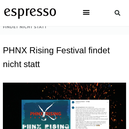
Zum
Inhalt
springen
STARTSEITE
»
NEWS & EVENTS
»
PHNX RISING FESTIVAL
FINDET NICHT STATT
PHNX Rising Festival findet
nicht statt