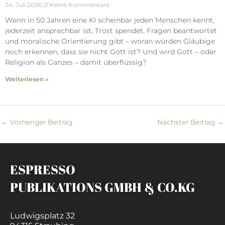
24. Juli 2026
Keine Kommentare
Wenn in 50 Jahren eine KI scheinbar jeden Menschen kennt,
jederzeit ansprechbar ist, Trost spendet, Fragen beantwortet
und moralische Orientierung gibt – woran würden Gläubige
noch erkennen, dass sie nicht Gott ist? Und wird Gott – oder
Religion als Ganzes – damit überflüssig?
Weiterlesen »
←
Vorheriger Beitrag
Nächster Beitrag
→
ESPRESSO
PUBLIKATIONS GMBH & CO.KG
Ludwigsplatz 32