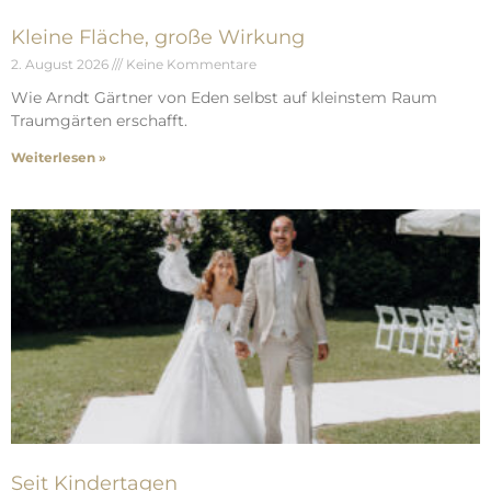
Kleine Fläche, große Wirkung
2. August 2026
Keine Kommentare
Wie Arndt Gärtner von Eden selbst auf kleinstem Raum
Traumgärten erschafft.
Weiterlesen »
Seit Kindertagen