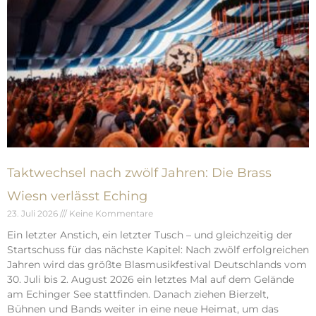
Taktwechsel nach zwölf Jahren: Die Brass
Wiesn verlässt Eching
23. Juli 2026
Keine Kommentare
Ein letzter Anstich, ein letzter Tusch – und gleichzeitig der
Startschuss für das nächste Kapitel: Nach zwölf erfolgreichen
Jahren wird das größte Blasmusikfestival Deutschlands vom
30. Juli bis 2. August 2026 ein letztes Mal auf dem Gelände
am Echinger See stattfinden. Danach ziehen Bierzelt,
Bühnen und Bands weiter in eine neue Heimat, um das