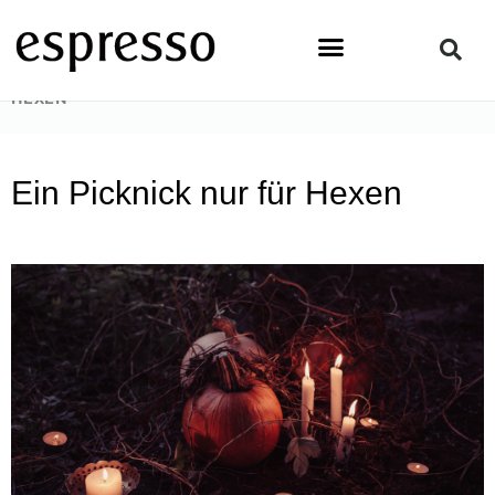
Zum
Inhalt
springen
STARTSEITE
»
NEWS & EVENTS
»
EIN PICKNICK NUR FÜR
HEXEN
Ein Picknick nur für Hexen