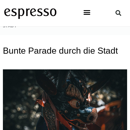
Zum
Inhalt
springen
STARTSEITE
»
NEWS & EVENTS
»
BUNTE PARADE DURCH DIE
STADT
Bunte Parade durch die Stadt