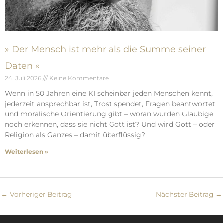
» Der Mensch ist mehr als die Summe seiner
Daten «
24. Juli 2026
Keine Kommentare
Wenn in 50 Jahren eine KI scheinbar jeden Menschen kennt,
jederzeit ansprechbar ist, Trost spendet, Fragen beantwortet
und moralische Orientierung gibt – woran würden Gläubige
noch erkennen, dass sie nicht Gott ist? Und wird Gott – oder
Religion als Ganzes – damit überflüssig?
Weiterlesen »
←
Vorheriger Beitrag
Nächster Beitrag
→