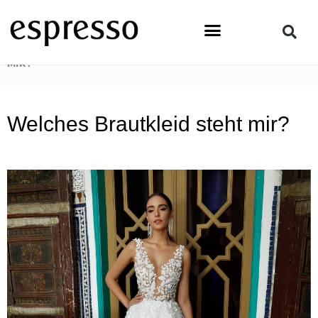
Zum
Inhalt
springen
STARTSEITE
»
LIFESTYLE
»
WELCHES BRAUTKLEID STEHT
MIR?
Welches Brautkleid steht mir?