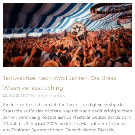
Taktwechsel nach zwölf Jahren: Die Brass
Wiesn verlässt Eching
23. Juli 2026
Keine Kommentare
Ein letzter Anstich, ein letzter Tusch – und gleichzeitig der
Startschuss für das nächste Kapitel: Nach zwölf erfolgreichen
Jahren wird das größte Blasmusikfestival Deutschlands vom
30. Juli bis 2. August 2026 ein letztes Mal auf dem Gelände
am Echinger See stattfinden. Danach ziehen Bierzelt,