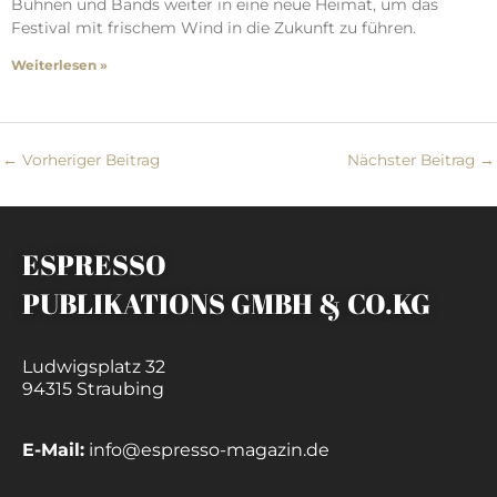
Bühnen und Bands weiter in eine neue Heimat, um das
Festival mit frischem Wind in die Zukunft zu führen.
Weiterlesen »
←
Vorheriger Beitrag
Nächster Beitrag
→
ESPRESSO
PUBLIKATIONS GMBH & CO.KG
Ludwigsplatz 32
94315 Straubing
E-Mail:
info@espresso-magazin.de