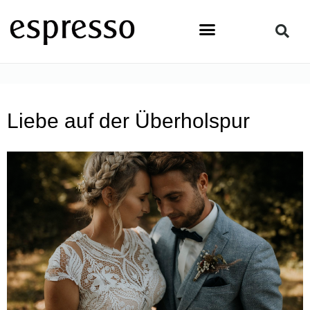
Zum
Inhalt
springen
STARTSEITE
»
LIFESTYLE
»
LIEBE AUF DER ÜBERHOLSPUR
Liebe auf der Überholspur