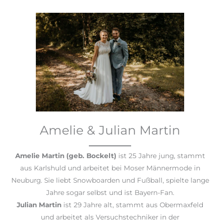
Amelie & Julian Martin
Amelie Martin (geb. Bockelt)
ist 25 Jahre jung, stammt
aus Karlshuld und arbeitet bei Moser Männermode in
Neuburg. Sie liebt Snowboarden und Fußball, spielte lange
Jahre sogar selbst und ist Bayern-Fan.
Julian Martin
ist 29 Jahre alt, stammt aus Obermaxfeld
und arbeitet als Versuchstechniker in der