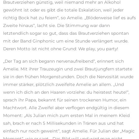
Brautverziehen günstig, weil niemand mehr an Alkohol
gewöhnt ist oder es gibt die totale Eskalation, weil jeder
richtig Bock hat zu feiern“, so Amelie. „Blöderweise lief es aufs
Zweite hinaus“, lacht sie. Die Stimmung war dann
letztendlich sogar so gut, dass das Brautverziehen spontan
mit der Band Ginphonic um eine Stunde verlängert wurde.
Deren Motto ist nicht ohne Grund: We play, you party!
„Der Tag an sich begann nervenaufreibend“, erinnert sich
Amelie. Mit ihrer Trauzeugin und zwei Brautjungfern startete
sie in den frühen Morgenstunden. Doch die Nervosität wurde
immer stärker, plötzlich zweifelte Amelie an allem. „Und
wenn ich dich an den Haaren vorziehe: du heiratest heute!“,
sprach ihr Papa, bekannt für seinen trockenen Humor, ein
Machtwort. Alle Zweifel aber verflogen endgültig in diesem
Moment: „Als Julian mich zum ersten Mal in meinem Kleid
sah, brach er nach 5 Millisekunden in Tränen aus und hat
einfach nur noch geweint“, sagt Amelie. Für Julian der „Magic
Moment“, wie er sagt. „Das Bild will und wird man nicht