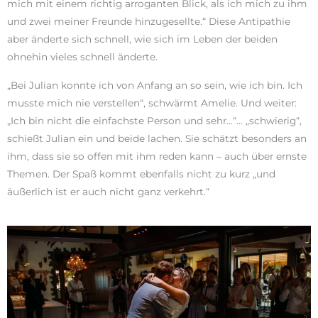
mich mit einem richtig arroganten Blick, als ich mich zu ihm
und zwei meiner Freunde hinzugesellte.“ Diese Antipathie
aber änderte sich schnell, wie sich im Leben der beiden
ohnehin vieles schnell änderte.
„Bei Julian konnte ich von Anfang an so sein, wie ich bin. Ich
musste mich nie verstellen“, schwärmt Amelie. Und weiter:
„Ich bin nicht die einfachste Person und sehr…“… „schwierig“,
schießt Julian ein und beide lachen. Sie schätzt besonders an
ihm, dass sie so offen mit ihm reden kann – auch über ernste
Themen. Der Spaß kommt ebenfalls nicht zu kurz „und
äußerlich ist er auch nicht ganz verkehrt.“