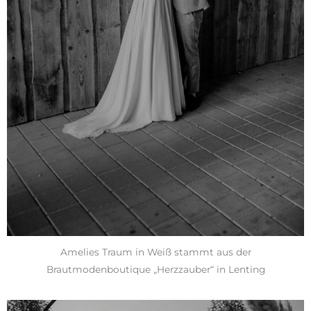
Amelies Traum in Weiß stammt aus der
Brautmodenboutique „Herzzauber“ in Lenting