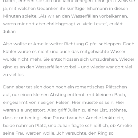
dabei“, erinnert sie sich und lacht verlegen, denn jetzt weiß sie
ja, mit welchen Gedanken ihr künftiger Ehemann in diesen
Minuten spielte. „Als wir an den Wasserfällen vorbeikamen,
waren mir dort aber ehrlichgesagt zu viele Leute“, erklärt
Julian.
Also wollte er Amelie weiter Richtung Gipfel schleppen. Doch
kühler wurde es nicht und auch das mitgebrachte Wasser
wurde nicht mehr. Sie entschlossen sich umzudrehen. Wieder
ging es an den Wasserfällen vorbei – und wieder war dort viel
zu viel los.
Dann aber tat sich doch noch ein romantisches Plätzchen
auf, nur einen kleinen Abstieg entfernt, mit kleinem Bach,
eingerahmt von riesigen Felsen. Hier musste es sein. Hier
waren sie ungestört. Also griff Julian zu einer List, stöhnte,
dass er unbedingt eine Pause brauche. Amelie lenkte ein,
beide nahmen Platz, und Julian fragte schließlich, ob Amelie
seine Frau werden wolle. „Ich versuchte, den Ring so