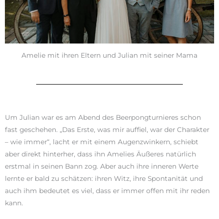
Amelie mit ihren Eltern und Julian mit seiner Mama
Um Julian war es am Abend des Beerpongturnieres schon
fast geschehen. „Das Erste, was mir auffiel, war der Charakter
– wie immer“, lacht er mit einem Augenzwinkern, schiebt
aber direkt hinterher, dass ihn Amelies Äußeres natürlich
erstmal in seinen Bann zog. Aber auch ihre inneren Werte
lernte er bald zu schätzen: ihren Witz, ihre Spontanität und
auch ihm bedeutet es viel, dass er immer offen mit ihr reden
kann.