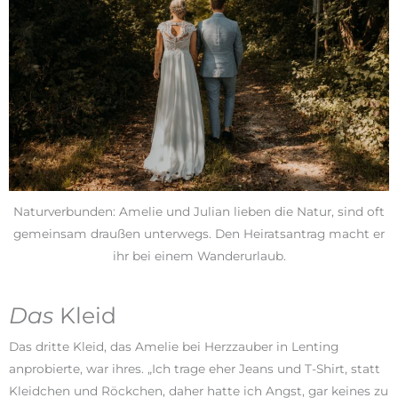
Naturverbunden: Amelie und Julian lieben die Natur, sind oft
gemeinsam draußen unterwegs. Den Heiratsantrag macht er
ihr bei einem Wanderurlaub.
Das
Kleid
Das dritte Kleid, das Amelie bei Herzzauber in Lenting
anprobierte, war ihres. „Ich trage eher Jeans und T-Shirt, statt
Kleidchen und Röckchen, daher hatte ich Angst, gar keines zu