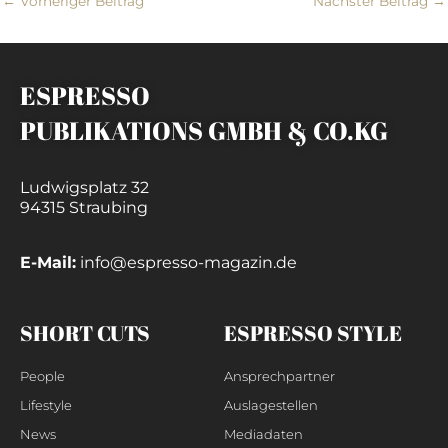
←
Vorheriger Beitrag
Nächster Beitrag
→
ESPRESSO
PUBLIKATIONS GMBH & CO.KG
Ludwigsplatz 32
94315 Straubing
E-Mail:
info@espresso-magazin.de
SHORT CUTS
ESPRESSO STYLE
People
Ansprechpartner
Lifestyle
Auslagestellen
News
Mediadaten