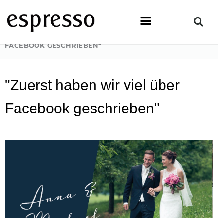
Zum
Inhalt
springen
STARTSEITE
»
PEOPLE
»
„ZUERST HABEN WIR VIEL ÜBER
FACEBOOK GESCHRIEBEN“
"Zuerst haben wir viel über
Facebook geschrieben"