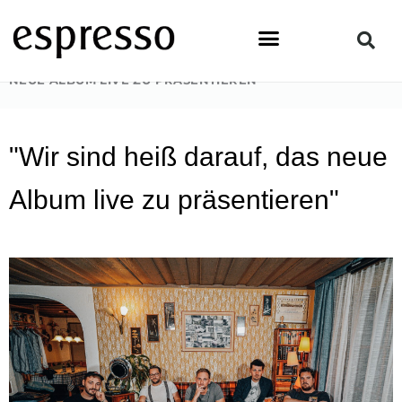
Zum
Inhalt
springen
STARTSEITE
»
PEOPLE
»
„WIR SIND HEISS DARAUF, DAS N
EUE ALBUM LIVE ZU PRÄSENTIEREN“
"Wir sind heiß darauf, das neue
Album live zu präsentieren"