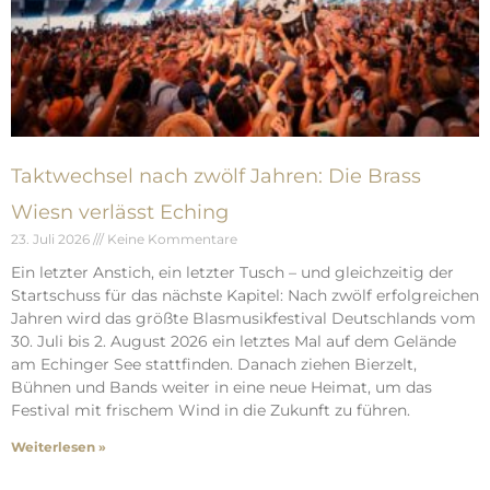
Taktwechsel nach zwölf Jahren: Die Brass
Wiesn verlässt Eching
23. Juli 2026
Keine Kommentare
Ein letzter Anstich, ein letzter Tusch – und gleichzeitig der
Startschuss für das nächste Kapitel: Nach zwölf erfolgreichen
Jahren wird das größte Blasmusikfestival Deutschlands vom
30. Juli bis 2. August 2026 ein letztes Mal auf dem Gelände
am Echinger See stattfinden. Danach ziehen Bierzelt,
Bühnen und Bands weiter in eine neue Heimat, um das
Festival mit frischem Wind in die Zukunft zu führen.
Weiterlesen »