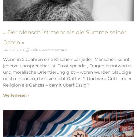
» Der Mensch ist mehr als die Summe seiner
Daten «
24. Juli 2026
Keine Kommentare
Wenn in 50 Jahren eine KI scheinbar jeden Menschen kennt,
jederzeit ansprechbar ist, Trost spendet, Fragen beantwortet
und moralische Orientierung gibt – woran würden Gläubige
noch erkennen, dass sie nicht Gott ist? Und wird Gott – oder
Religion als Ganzes – damit überflüssig?
Weiterlesen »