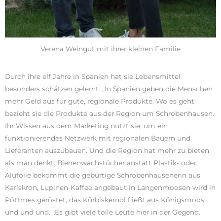
Verena Weingut mit ihrer kleinen Familie
Durch ihre elf Jahre in Spanien hat sie Lebensmittel
besonders schätzen gelernt. „In Spanien geben die Menschen
mehr Geld aus für gute, regionale Produkte. Wo es geht
bezieht sie die Produkte aus der Region um Schrobenhausen.
Ihr Wissen aus dem Marketing nutzt sie, um ein
funktionierendes Netzwerk mit regionalen Bauern und
Lieferanten auszubauen. Und die Region hat mehr zu bieten
als man denkt: Bienenwachstücher anstatt Plastik- oder
Alufolie bekommt die gebürtige Schrobenhausenerin aus
Karlskron, Lupinen-Kaffee angebaut in Langenmoosen wird in
Pöttmes geröstet, das Kürbiskernöl fließt aus Königsmoos
und und und. „Es gibt viele tolle Leute hier in der Gegend.