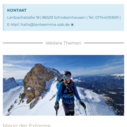
KONTAKT
Lenbachstraße 18 | 86529 Schrobenhausen | Tel: 01744093591 |
×
E-Mail: hallo@tanteemma-sob.de
Weitere Themen
Mann der Extreme