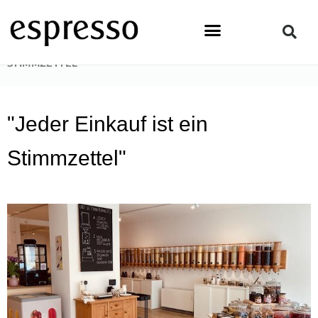
Zum
Inhalt
springen
STARTSEITE
»
LIFESTYLE
»
„JEDER EINKAUF IST EIN
STIMMZETTEL“
"Jeder Einkauf ist ein
Stimmzettel"