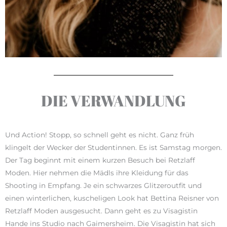
DIE VERWANDLUNG
Und Action! Stopp, so schnell geht es nicht. Ganz früh
klingelt der Wecker der Studentinnen. Es ist Samstag morgen.
Der Tag beginnt mit einem kurzen Besuch bei Retzlaff
Moden. Hier nehmen die Mädls ihre Kleidung für das
Shooting in Empfang. Je ein schwarzes Glitzeroutfit und
einen winterlichen, kuscheligen Look hat Bettina Reisner von
Retzlaff Moden ausgesucht. Dann geht es zu Visagistin
Hande ins Studio nach Gaimersheim. Die Visagistin hat sich