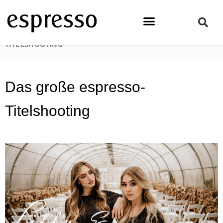
Zum
Inhalt
springen
STARTSEITE
»
LIFESTYLE
»
DAS GROSSE ESPRESSO-T
ITELSHOOTING
Das große espresso-
Titelshooting