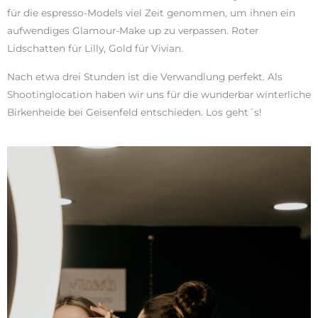
für die espresso-Models viel Zeit genommen, um ihnen ein
aufwendiges Glamour-Make up zu verpassen. Roter
Lidschatten für Lilly, Gold für Vivian.
Nach etwa drei Stunden ist die Verwandlung perfekt. Als
Shootinglocation haben wir uns für die wunderbar winterliche
Birkenheide bei Geisenfeld entschieden. Los geht´s!