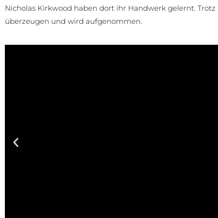
Nicholas Kirkwood haben dort ihr Handwerk gelernt. Trotz
überzeugen und wird aufgenommen.