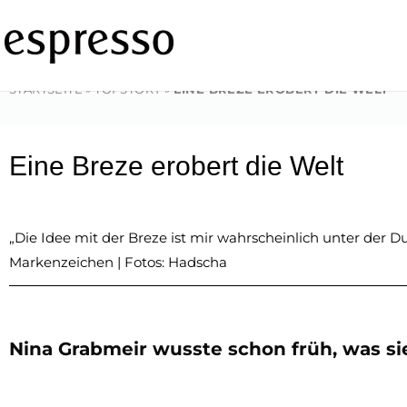
Zum
Inhalt
springen
STARTSEITE
»
TOPSTORY
»
EINE BREZE EROBERT DIE WELT
Eine Breze erobert die Welt
„Die Idee mit der Breze ist mir wahrscheinlich unter der
Markenzeichen | Fotos: Hadscha
Nina Grabmeir wusste schon früh, was sie 