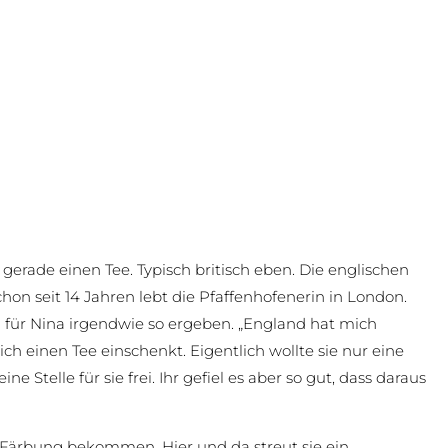
 gerade einen Tee. Typisch britisch eben. Die englischen
hon seit 14 Jahren lebt die Pfaffenhofenerin in London.
h für Nina irgendwie so ergeben. „England hat mich
 sich einen Tee einschenkt. Eigentlich wollte sie nur eine
e Stelle für sie frei. Ihr gefiel es aber so gut, dass daraus
he Färbung bekommen. Hier und da streut sie ein