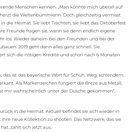
pirierende Menschen kennen. „Man könnte mich überall auf
erzt die Weltenbummlerin. Doch gleichzeitig vermisst
in die Heimat. Sie liebt Trachten, sie liebt das Oktoberfest
hre Freunde fragen sie, wann sie denn endlich eigene
hr los: Wieder daheim bei den Freunden und bei der
ubauen. 2019 geht dann alles ganz schnell. Sie
hert sich die nötigen Kredite und schon nach 6 Monaten
n, das ist das bayerische Wort für Schuh, Weg, schlendern.
kant. Als Markenzeichen fungiert die Breze aus Metall,
ist mir wahrscheinlich unter der Dusche gekommen“,
ück in die Heimat. Aktuell befindet sie sich wieder in
hre neue Kollektion zu shooten. Das Netzwerk, das sie
t, zahlt sich jetzt aus.