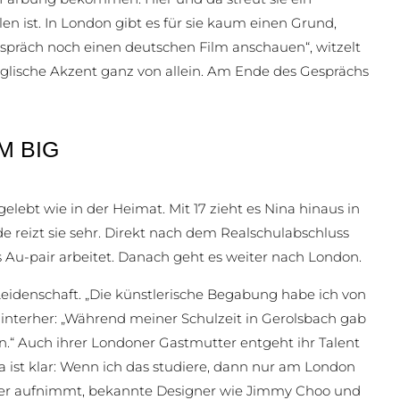
en ist. In London gibt es für sie kaum einen Grund,
Gespräch noch einen deutschen Film anschauen“, witzelt
englische Akzent ganz von allein. Am Ende des Gesprächs
M BIG
gelebt wie in der Heimat. Mit 17 zieht es Nina hinaus in
e reizt sie sehr. Direkt nach dem Realschulabschluss
als Au-pair arbeitet. Danach geht es weiter nach London.
e Leidenschaft. „Die künstlerische Begabung habe ich von
interher: „Während meiner Schulzeit in Gerolsbach gab
“ Auch ihrer Londoner Gastmutter entgeht ihr Talent
na ist klar: Wenn ich das studiere, dann nur am London
chüler aufnimmt, bekannte Designer wie Jimmy Choo und