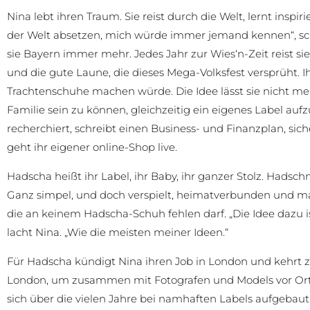
Nina lebt ihren Traum. Sie reist durch die Welt, lernt ins
der Welt absetzen, mich würde immer jemand kennen“, sch
sie Bayern immer mehr. Jedes Jahr zur Wies‘n-Zeit reist sie 
und die gute Laune, die dieses Mega-Volksfest versprüht. I
Trachtenschuhe machen würde. Die Idee lässt sie nicht me
Familie sein zu können, gleichzeitig ein eigenes Label aufz
recherchiert, schreibt einen Business- und Finanzplan, sic
geht ihr eigener online-Shop live.
Hadscha heißt ihr Label, ihr Baby, ihr ganzer Stolz. Hadsch
Ganz simpel, und doch verspielt, heimatverbunden und mar
die an keinem Hadscha-Schuh fehlen darf. „Die Idee dazu 
lacht Nina. „Wie die meisten meiner Ideen.“
Für Hadscha kündigt Nina ihren Job in London und kehrt zur
London, um zusammen mit Fotografen und Models vor Ort i
sich über die vielen Jahre bei namhaften Labels aufgebaut ha