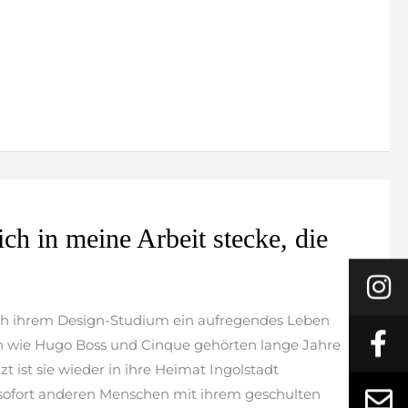
ich in meine Arbeit stecke, die
ch ihrem Design-Studium ein aufregendes Leben
ken wie Hugo Boss und Cinque gehörten lange Jahre
zt ist sie wieder in ihre Heimat Ingolstadt
 sofort anderen Menschen mit ihrem geschulten