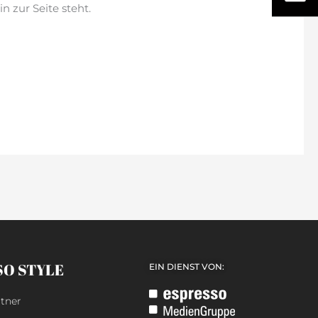
n zur Seite steht.
SO STYLE
EIN DIENST VON:
tner