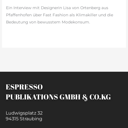
Ein Interview mit Designerin Lisa von Ortenberg aus
Pfaffenhofen über Fast Fashion als Klimakiller und die
Bedeutung von bewusstem Modekonsum.
weiterlesen »
ESPRESSO
PUBLIKATIONS GMBH & CO.KG
Ludwigsplatz 32
94315 Straubing