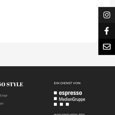
SO STYLE
EIN DIENST VON:
tner
en
WIR SIND STOLZER