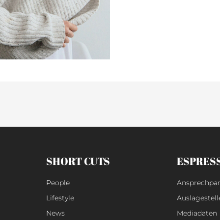
SHORT CUTS
ESPRES
People
Ansprechpar
Lifestyle
Auslagestell
News
Mediadaten