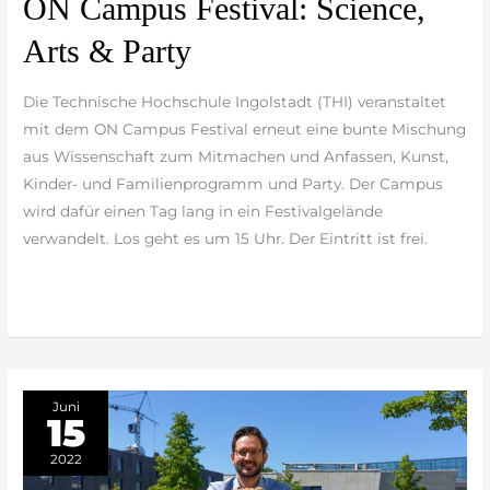
ON Campus Festival: Science,
Campus
Arts & Party
Festival:
Science,
Die Technische Hochschule Ingolstadt (THI) veranstaltet
Arts
mit dem ON Campus Festival erneut eine bunte Mischung
&
aus Wissenschaft zum Mitmachen und Anfassen, Kunst,
Party
Kinder- und Familienprogramm und Party. Der Campus
wird dafür einen Tag lang in ein Festivalgelände
verwandelt. Los geht es um 15 Uhr. Der Eintritt ist frei.
weiterlesen »
Juni
15
2022