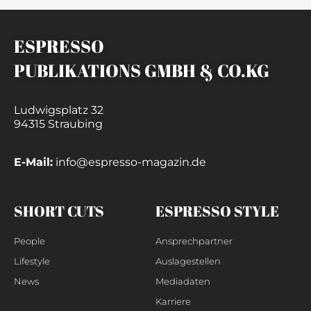
ESPRESSO
PUBLIKATIONS GMBH & CO.KG
Ludwigsplatz 32
94315 Straubing
E-Mail:
info@espresso-magazin.de
SHORT CUTS
ESPRESSO STYLE
People
Ansprechpartner
Lifestyle
Auslagestellen
News
Mediadaten
Karriere