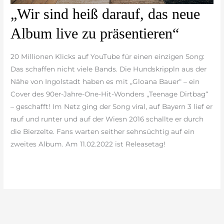
„Wir
„Wir sind heiß darauf, das neue
sind
Album live zu präsentieren“
heiß
darauf,
20 Millionen Klicks auf YouTube für einen einzigen Song:
das
Das schaffen nicht viele Bands. Die Hundskrippln aus der
neue
Nähe von Ingolstadt haben es mit „Gloana Bauer“ – ein
Album
Cover des 90er-Jahre-One-Hit-Wonders „Teenage Dirtbag“
live
– geschafft! Im Netz ging der Song viral, auf Bayern 3 lief er
zu
rauf und runter und auf der Wiesn 2016 schallte er durch
präsentieren“
die Bierzelte. Fans warten seither sehnsüchtig auf ein
zweites Album. Am 11.02.2022 ist Releasetag!
weiterlesen »