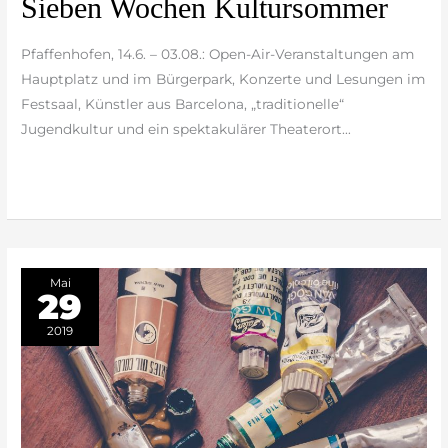
Sieben Wochen Kultursommer
Wochen
Kultursommer
Pfaffenhofen, 14.6. – 03.08.: Open-Air-Veranstaltungen am
Hauptplatz und im Bürgerpark, Konzerte und Lesungen im
Festsaal, Künstler aus Barcelona, „traditionelle“
Jugendkultur und ein spektakulärer Theaterort…
weiterlesen »
Mai
29
2019