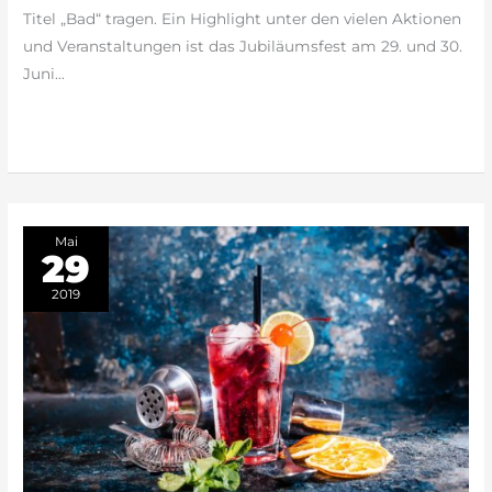
Titel „Bad“ tragen. Ein Highlight unter den vielen Aktionen
und Veranstaltungen ist das Jubiläumsfest am 29. und 30.
Juni…
weiterlesen »
Mai
29
2019