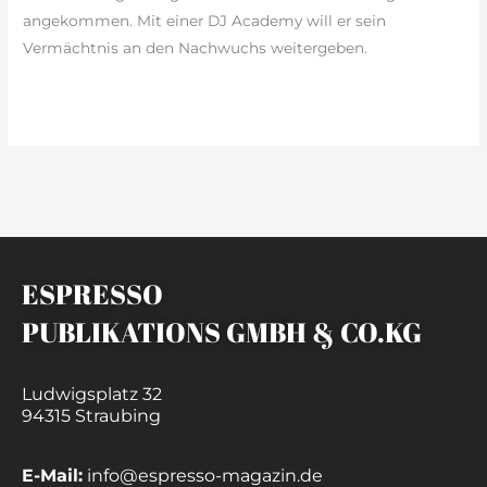
angekommen. Mit einer DJ Academy will er sein
Vermächtnis an den Nachwuchs weitergeben.
weiterlesen »
ESPRESSO
PUBLIKATIONS GMBH & CO.KG
Ludwigsplatz 32
94315 Straubing
E-Mail:
info@espresso-magazin.de