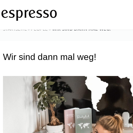
Zum
Inhalt
springen
STARTSEITE
»
PEOPLE
»
WIR SIND DANN MAL WEG!
Wir sind dann mal weg!