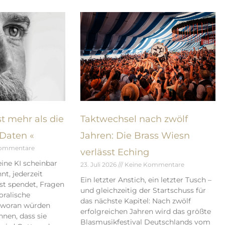
t mehr als die
Taktwechsel nach zwölf
Daten «
Jahren: Die Brass Wiesn
Kommentare
verlässt Eching
ine KI scheinbar
23. Juli 2026
Keine Kommentare
t, jederzeit
Ein letzter Anstich, ein letzter Tusch –
ost spendet, Fragen
und gleichzeitig der Startschuss für
ralische
das nächste Kapitel: Nach zwölf
– woran würden
erfolgreichen Jahren wird das größte
nen, dass sie
Blasmusikfestival Deutschlands vom