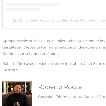
Ein Beitrag geteilt von La Nuova Stella D’oro (@la_nuova_ste
Apropos Wein: auch exklusive italienische Weine hat er 
gestalteten Webseite kann man jetzt auch direkt einen Tisc
Getränkekarte ist dort zu finden.
Roberto Rocca steht wieder mitten im Leben. Jetzt kann er
Herzblut.
Roberto Rocca
Geschäftsführer La Nuova Stella d'Oro