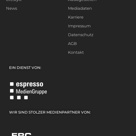
News
Mediadaten
Karriere
Impressum
Datenschutz
AGB
Kontakt
EIN DIENST VON:
WIR SIND STOLZER MEDIENPARTNER VON: