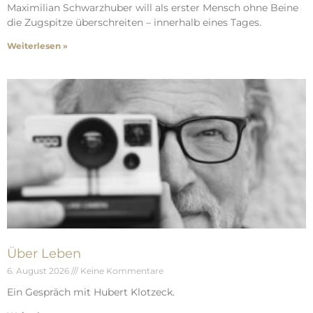
Maximilian Schwarzhuber will als erster Mensch ohne Beine
die Zugspitze überschreiten – innerhalb eines Tages.
Weiterlesen »
Über Leben
6. August 2026
Keine Kommentare
Ein Gespräch mit Hubert Klotzeck.