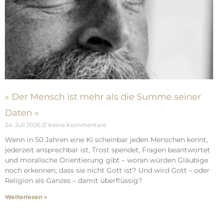
» Der Mensch ist mehr als die Summe seiner
Daten «
24. Juli 2026
Keine Kommentare
Wenn in 50 Jahren eine KI scheinbar jeden Menschen kennt,
jederzeit ansprechbar ist, Trost spendet, Fragen beantwortet
und moralische Orientierung gibt – woran würden Gläubige
noch erkennen, dass sie nicht Gott ist? Und wird Gott – oder
Religion als Ganzes – damit überflüssig?
Weiterlesen »