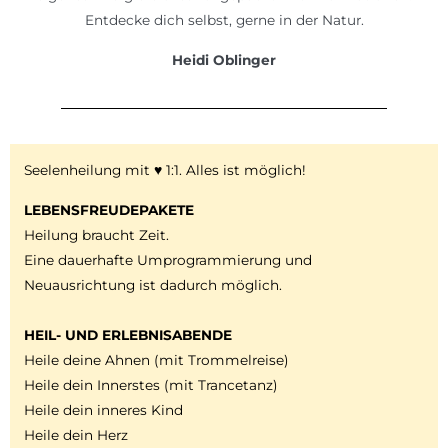
Entdecke dich selbst, gerne in der Natur.
Heidi Oblinger
Seelenheilung mit ♥ 1:1. Alles ist möglich!
LEBENSFREUDEPAKETE
Heilung braucht Zeit.
Eine dauerhafte Umprogrammierung und
Neuausrichtung ist dadurch möglich.
HEIL- UND ERLEBNISABENDE
Heile deine Ahnen (mit Trommelreise)
Heile dein Innerstes (mit Trancetanz)
Heile dein inneres Kind
Heile dein Herz