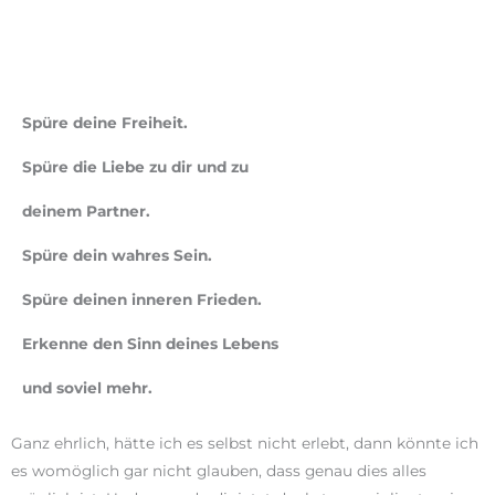
Spüre deine Freiheit.
Spüre die Liebe zu dir und zu
deinem Partner.
Spüre dein wahres Sein.
Spüre deinen inneren Frieden.
Erkenne den Sinn deines Lebens
und soviel mehr.
Ganz ehrlich, hätte ich es selbst nicht erlebt, dann könnte ich
es womöglich gar nicht glauben, dass genau dies alles