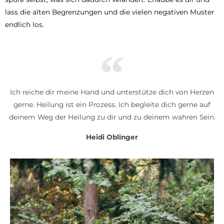
lass die alten Begrenzungen und die vielen negativen Muster
endlich los.
Ich reiche dir meine Hand und unterstütze dich von Herzen
gerne. Heilung ist ein Prozess. Ich begleite dich gerne auf
deinem Weg der Heilung zu dir und zu deinem wahren Sein.
Heidi Oblinger